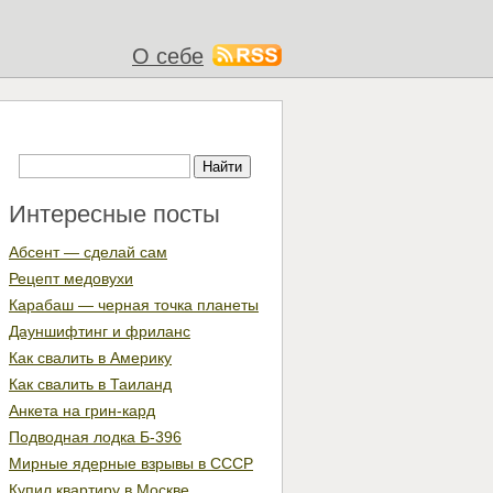
О себе
Интересные посты
Абсент — сделай сам
Рецепт медовухи
Карабаш — черная точка планеты
Дауншифтинг и фриланс
Как свалить в Америку
Как свалить в Таиланд
Анкета на грин-кард
Подводная лодка Б-396
Мирные ядерные взрывы в СССР
Купил квартиру в Москве