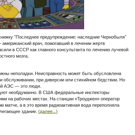
книжку "Последнее предупреждение: наследние Чернобыля"
— американский врач, помогавший в лечении жертв
асили в СССР как главного консультанта по лечению лучевой
остного мозга.
ожны неполадки. Неисправность может быть обусловлена
и обслуживании, при диверсии или стихийном бедствии. Но
й АЭС — это люди.
вуют необдуманно. В США федеральные инспекторы
ми на рабочих местах. На станции «Троуджен» оператор
м матче, а в это время радиоактивная вода переполняла
илегающее здание.
(далее...)