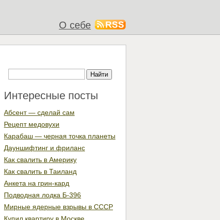
О себе
Интересные посты
Абсент — сделай сам
Рецепт медовухи
Карабаш — черная точка планеты
Дауншифтинг и фриланс
Как свалить в Америку
Как свалить в Таиланд
Анкета на грин-кард
Подводная лодка Б-396
Мирные ядерные взрывы в СССР
Купил квартиру в Москве