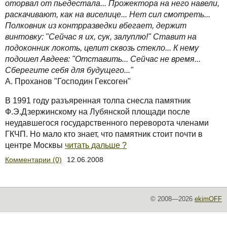
оторвал от пьедестала... Прожектора на него навели,
раскачивают, как на виселице... Нет сил смотреть...
Полковник из контрразведки вбегает, держит
винтовку: "Сейчас я их, сук, залуплю!" Ставит на
подоконник локоть, целит сквозь стекло... К нему
подошел Авдеев: "Отставить... Сейчас не время...
Сберегите себя для будущего..."
А. Проханов "Господин Гексоген"
В 1991 году разъяренная толпа снесла памятник
Ф.Э.Дзержинскому на Лубянской площади после
неудавшегося государственного переворота членами
ГКЧП. Но мало кто знает, что памятник стоит почти в
центре Москвы
читать дальше ?
Комментарии (0)
12.06.2008
© 2008—2026
ekimOFF