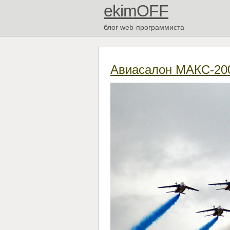
ekimOFF
блог web-программиста
Авиасалон МАКС-20