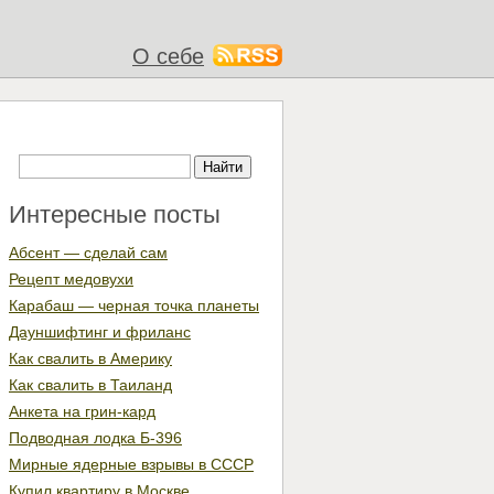
О себе
Интересные посты
Абсент — сделай сам
Рецепт медовухи
Карабаш — черная точка планеты
Дауншифтинг и фриланс
Как свалить в Америку
Как свалить в Таиланд
Анкета на грин-кард
Подводная лодка Б-396
Мирные ядерные взрывы в СССР
Купил квартиру в Москве