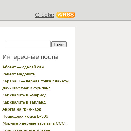
О себе
Интересные посты
Абсент — сделай сам
Рецепт медовухи
Карабаш — черная точка планеты
Дауншифтинг и фриланс
Как свалить в Америку
Как свалить в Таиланд
Анкета на грин-кард
Подводная лодка Б-396
Мирные ядерные взрывы в СССР
Купил квартиру в Москве