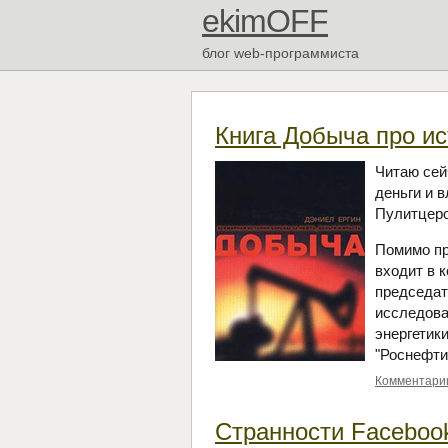
ekimOFF
блог web-программиста
Книга Добыча про и
Читаю сей
деньги и 
Пулитцер
Помимо пр
входит в 
председат
исследова
энергетик
"Роснефти
Комментарии
Странности Faceboo