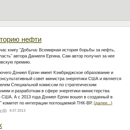
сторию нефти
час книгу "Добыча: Всемирная история борьбы за нефть,
власть" автора Даниеля Ергина. Сам автор получил за нее
овскую премию.
очего Дэниел Ергин имеет Кэмбриджское образование и
консультативный совет министра энергетики США и является
елем Специальной комиссии по стратегическим
ниям и разработкам в сфере энергетики министерства
и США. А с 2013 года Дэниел Ергин вошел в созданный в
" комитет по интеграции поглощаемой ТНК-ВР.
(далее...)
 (0)
6.07.2013
k