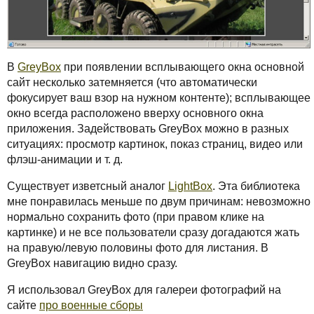
В
GreyBox
при появлении всплывающего окна основной
сайт несколько затемняется (что автоматически
фокусирует ваш взор на нужном контенте); всплывающее
окно всегда расположено вверху основного окна
приложения. Задействовать GreyBox можно в разных
ситуациях: просмотр картинок, показ страниц, видео или
флэш-анимации и т. д.
Существует изветсный аналог
LightBox
. Эта библиотека
мне понравилась меньше по двум причинам: невозможно
нормально сохранить фото (при правом клике на
картинке) и не все пользователи сразу догадаются жать
на правую/левую половины фото для листания. В
GreyBox навигацию видно сразу.
Я использовал GreyBox для галереи фотографий на
сайте
про военные сборы