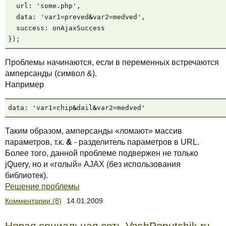
  url: 'some.php',

  data: 'var1=preved
&
var2=medved',

  success: onAjaxSuccess

});
Проблемы начинаются, если в переменных встречаются
амперсанды (символ &).
Например
data: 'var1=chip
&
dail
&
var2=medved'
Таким образом, амперсанды «ломают» массив
параметров, т.к.
&
- разделитель параметров в URL.
Более того, данной проблеме подвержен не только
jQuery, но и «голый» AJAX (без использования
библиотек).
Решение проблемы
Комментарии (8)
14.01.2009
Новая социальная сеть VashPoputchik.ru