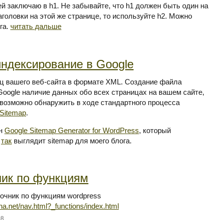
сей заключаю в h1. Не забывайте, что h1 должен быть один на
головки на этой же странице, то используйте h2. Можно
га.
читать дальше
индексирование в Google
ниц вашего веб-сайта в формате XML. Создание файла
Google наличие данных обо всех страницах на вашем сайте,
возможно обнаружить в ходе стандартного процесса
 Sitemap
.
ин
Google Sitemap Generator for WordPress
, который
т
так
выглядит sitemap для моего блога.
ник по функциям
вочник по функциям wordpress
na.net/nav.html?_functions/index.html
08