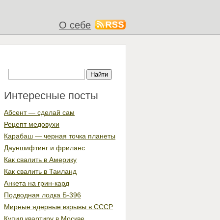
О себе
Интересные посты
Абсент — сделай сам
Рецепт медовухи
Карабаш — черная точка планеты
Дауншифтинг и фриланс
Как свалить в Америку
Как свалить в Таиланд
Анкета на грин-кард
Подводная лодка Б-396
Мирные ядерные взрывы в СССР
Купил квартиру в Москве