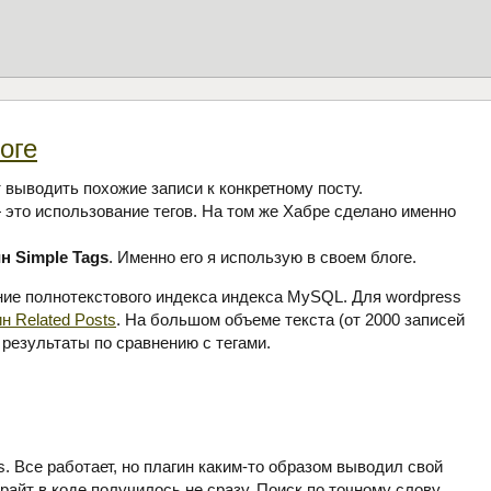
оге
 выводить похожие записи к конкретному посту.
 это использование тегов. На том же Хабре сделано именно
н Simple Tags
. Именно его я использую в своем блоге.
ние полнотекстового индекса индекса MySQL. Для wordpress
 Related Posts
. На большом объеме текста (от 2000 записей
 результаты по сравнению с тегами.
s. Все работает, но плагин каким-то образом выводил свой
ирайт в коде получилось не сразу. Поиск по точному слову