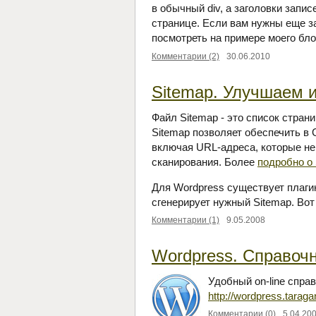
в обычный div, а заголовки запи
странице. Если вам нужны еще за
посмотреть на примере моего бло
Комментарии (2)
30.06.2010
Sitemap. Улучшаем 
Файл Sitemap - это список стра
Sitemap позволяет обеспечить в 
включая URL-адреса, которые не
сканирования. Более
подробно о
Для Wordpress существует плаг
сгенерирует нужный Sitemap. Во
Комментарии (1)
9.05.2008
Wordpress. Справоч
Удобный on-line спра
http://wordpress.taraga
Комментарии (0)
5.04.20