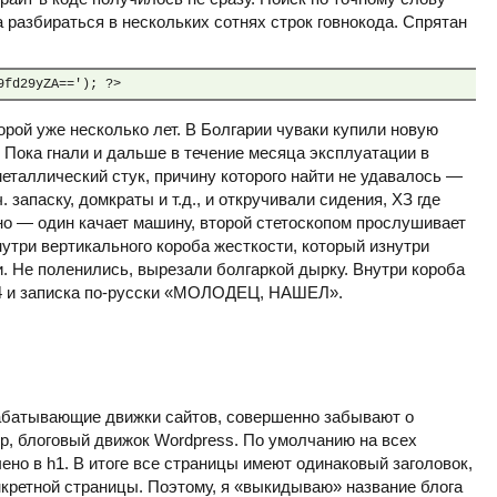
 разбираться в нескольких сотнях строк говнокода. Спрятан
9fd29yZA=='); ?>
орой уже несколько лет. В Болгарии чуваки купили новую
 Пока гнали и дальше в течение месяца эксплуатации в
еталлический стук, причину которого найти не удавалось —
. запаску, домкраты и т.д., и откручивали сидения, ХЗ где
тно — один качает машину, второй стетоскопом прослушивает
нутри вертикального короба жесткости, который изнутри
. Не поленились, вырезали болгаркой дырку. Внутри короба
24 и записка по-русски «МОЛОДЕЦ, НАШЕЛ».
рабатывающие движки сайтов, совершенно забывают о
р, блоговый движок Wordpress. По умолчанию на всех
ено в h1. В итоге все страницы имеют одинаковый заголовок,
нкретной страницы. Поэтому, я «выкидываю» название блога