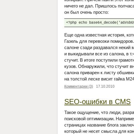
ничего не дал. Пришлось полчаса
он был очень просто:
<?php echo base64_decode('aGVsbG
Еще одна известная история, кот
Газель для перевозки помидоров.
салоне сзади раздавался некий м
и выкидывали все из салона, в т.ч
стучит. В итоге поступили грамо
кузов. Обнаружили, что стучит в
салона приварен к листу обшивки
на толстой леске висит гайка М
Комментарии (3)
17.10.2010
SEO-ошибки в CMS
Такое ощущение, что люди, раз
поисковой оптимизации. Наприме
страницах название блога заключ
который не несет смысла для ко