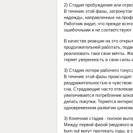
2) Стадия пробуждения или отре
В течение этой фазы, затронутое
надежды, направленные на проф
Работник видит, что прежде все
ошибочными и не соответствуют 
В качестве реакции на это откры
продолжительней работать, подв
реализовать таки свои мечты. Же
теряет уверенность в свои силы
3) Стадия потери рабочего тонус
В течение этой фазы происходит
раздражительностью и чувством 
сна. Страдающие часто отвлекаю
увеличивается потребление алко
делать покупки. Теряется интерес
одновременном развитии цинизма
3) Конечная стадия - полное выго
Между первой фазой (медового м
burn out могут протекать годы, в 