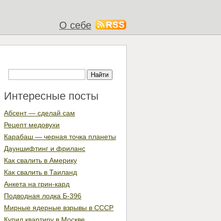
О себе
Интересные посты
Абсент — сделай сам
Рецепт медовухи
Карабаш — черная точка планеты
Дауншифтинг и фриланс
Как свалить в Америку
Как свалить в Таиланд
Анкета на грин-кард
Подводная лодка Б-396
Мирные ядерные взрывы в СССР
Купил квартиру в Москве