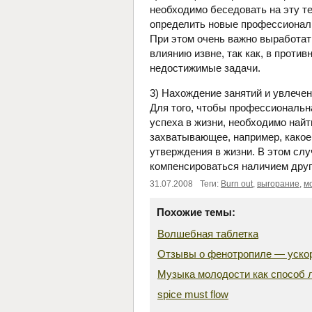
необходимо беседовать на эту т
определить новые профессиональ
При этом очень важно выработат
влиянию извне, так как, в проти
недостижимые задачи.
3) Нахождение занятий и увлече
Для того, чтобы профессиональн
успеха в жизни, необходимо найти
захватывающее, например, какое 
утверждения в жизни. В этом сл
компенсироваться наличием друг
31.07.2008
Теги:
Burn out
,
выгорание
,
мо
Похожие темы:
Волшебная таблетка
Отзывы о фенотропиле — ускор
Музыка молодости как способ 
spice must flow