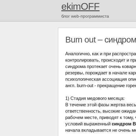
ekimOFF
блог web-программиста
Burn out – синдро
Аналогично, как и при распрост
контролировать, происходит и пр
синдрома протекает очень коварн
резервы, порождает в начале ка
психологическая ассоциация оп
англ. burn-out - прекращение горе
1) Стадия медового месяца:
В течение этой фазы жертва вес
ответственность, высокие ожидан
рабочем месте, приводят к тому,
условий выраженный
синдром B
начала вкладывается не очень мн