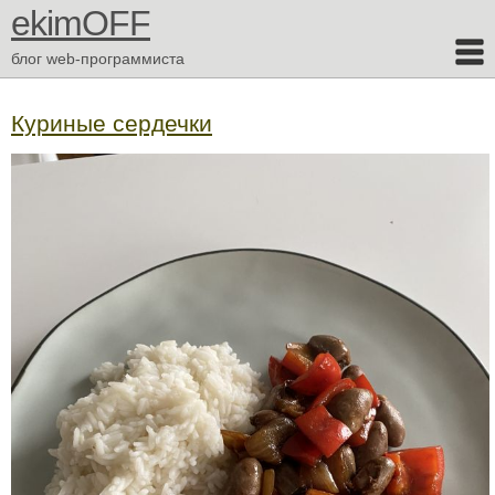
ekimOFF
блог web-программиста
Куриные сердечки