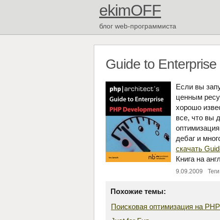
ekimOFF
блог web-программиста
Guide to Enterpris
Если вы запу
ценным ресу
хорошо изве
все, что вы 
оптимизация,
дебаг и мног
скачать Guid
Книга на анг
9.09.2009
Теги
Похожие темы:
Поисковая оптимизация на PH