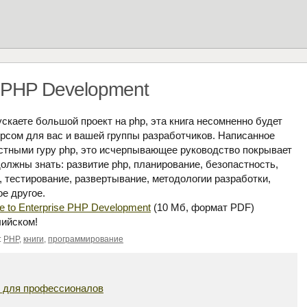
e PHP Development
скаете большой проект на php, эта книга несомненно будет
рсом для вас и вашей группы разработчиков. Написанное
стными гуру php, это исчерпывающее руководство покрывает
должны знать: развитие php, планирование, безопастность,
 тестирование, развертывание, методологии разработки,
ое другое.
e to Enterprise PHP Development
(10 Мб, формат PDF)
лийском!
:
PHP
,
книги
,
программирование
P для профессионалов