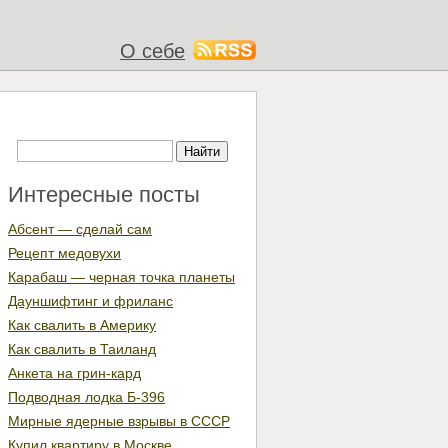
О себе
Интересные посты
Абсент — сделай сам
Рецепт медовухи
Карабаш — черная точка планеты
Дауншифтинг и фриланс
Как свалить в Америку
Как свалить в Таиланд
Анкета на грин-кард
Подводная лодка Б-396
Мирные ядерные взрывы в СССР
Купил квартиру в Москве