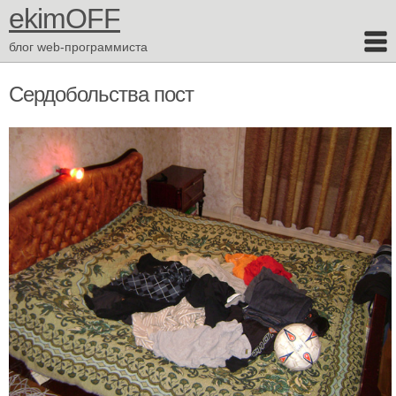
ekimOFF
блог web-программиста
Сердобольства пост