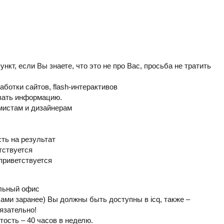
ункт, если Вы знаете, что это не про Вас, просьба не тратить
работки сайтов, flash-интерактивов
овать информацию.
ммистам и дизайнерам
ть на результат
тствуется
 приветствуется
альный офис
сами заранее) Вы должны быть доступны в icq, также –
язательно!
тость – 40 часов в неделю.