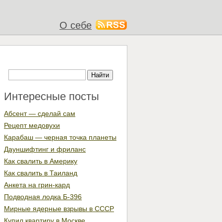
О себе
Интересные посты
Абсент — сделай сам
Рецепт медовухи
Карабаш — черная точка планеты
Дауншифтинг и фриланс
Как свалить в Америку
Как свалить в Таиланд
Анкета на грин-кард
Подводная лодка Б-396
Мирные ядерные взрывы в СССР
Купил квартиру в Москве