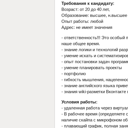
Требования к кандидату:
Возраст: от 20 до 40 лет,
Образование: высшее, н.высшее
Опыт работы: любой
Адрес: не имеет значения
- ответственность!!! Это особый п
наше общее время.
- знание логики и технологий раз
- умение искать и систематизир
- опыт постановки задач програ
- умение планировать проекты
- портфолио
- гибкость мышления, нацеленнос
- знание английского языка приве
- знания wiki-разметки Вконтакте
Условия работы:
- удаленная работа через вирту
- В рабочее время (определяете 
наличие скайпа с микрофоном об
- плавающий график, полная заня