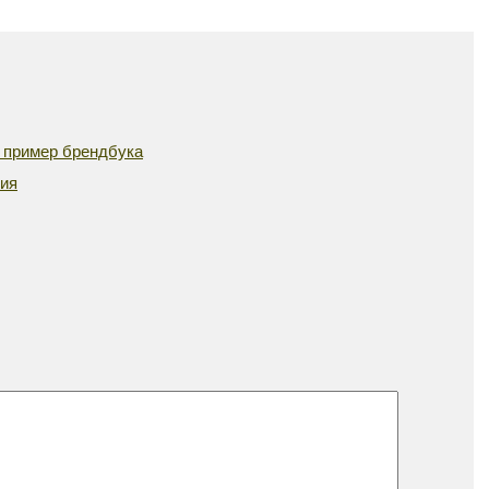
пример брендбука
сия