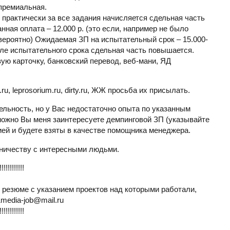
-премиальная.
+ практически за все задания начисляется сдельная часть
ная оплата – 12.000 р. (это если, например не было
вероятно) Ожидаемая ЗП на испытательный срок – 15.000-
осле испытательного срока сдельная часть повышается.
вую карточку, банковский перевод, веб-мани, ЯД
u, leprosorium.ru, dirty.ru, ЖЖ просьба их присылать.
ельность, но у Вас недостаточно опыта по указанным
можно Вы меня заинтересуете демпинговой ЗП (указывайте
ией и будете взяты в качестве помощника менеджера.
дничеству с интересными людьми.
!!!!!!!!!!!!
резюме с указанием проектов над которыми работали,
1media-job@mail.ru
!!!!!!!!!!!!