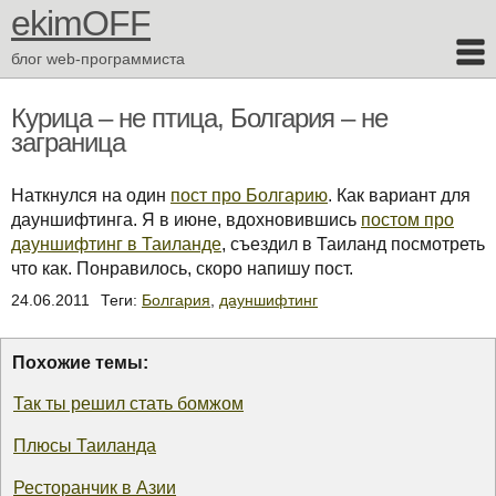
ekimOFF
блог web-программиста
Курица – не птица, Болгария – не
заграница
Наткнулся на один
пост про Болгарию
. Как вариант для
дауншифтинга. Я в июне, вдохновившись
постом про
дауншифтинг в Таиланде
, съездил в Таиланд посмотреть
что как. Понравилось, скоро напишу пост.
24.06.2011
Теги:
Болгария
,
дауншифтинг
Похожие темы:
Так ты решил стать бомжом
Плюсы Таиланда
Ресторанчик в Азии