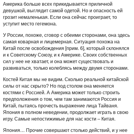
Америка больше всех прикидывается приличной
девушкой, выглядит самой одетой. Но и опасность ей
грозит немаленькая. Если она сейчас проиграет, то
уступит место гегемона.
У России, похоже, сговор с обеими сторонами, она здесь
самая коварная и лицемерная. Ситуация похожа на
Китай после освобождения [прим. 6], который склонялся
и к Советскому Союзу, и к Америке. Своих собственных
сил у нее не хватает, и она может существовать и
развиваться, только колеблясь между двумя сторонами.
Костей Китая мы не видим. Сколько реальной китайской
силы от нас скрыто? Но под столом она меняется
костями с Россией. А Америка может только строить
предположения о том, чем там занимаются Россия и
Китай, пытаясь прочесть выражение лица Тайваня.
Япония в полном неведении, продолжает играть в свою
игру. Самые непостижимые для нас кости – Китая.
Япония… Прочие совершают столько действий, и у нее