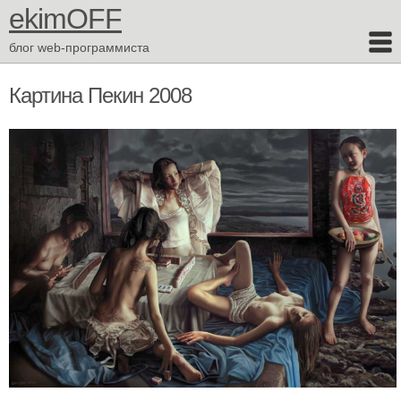
ekimOFF
блог web-программиста
Картина Пекин 2008