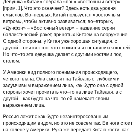
Девушка «Китай» собрала «пэн» «восточный ветер»
[прим. 1]. Что это означает? Здесь есть два уровня
смыслов. Во–первых, Китай пользуется «восточным
ветром», чтобы активно развиваться; во–вторых,
«Дунфэн» – «Восточный ветер» – название серии
баллистический ракет, принятых Китаем на вооружение.
С одной стороны, у Китая уже хорошая ситуация, с
другой – неизвестно, что сложится из оставшихся костей.
Но что–то эта девушка делает с другими костями под
столом.
У Америки вид полного понимания происходящего,
четкого плана. Она смотрит на Тайвань с глубоким и
задумчивым выражением лица, как будто она с одной
стороны хочет прочитать что–то на лице Тайваня, а с
другой – как будто на что–то ей намекает своим
выражением лица.
Россия лежит с как будто незаинтересованным
происходящим видом, но это не совсем так. Ее нога стоит
на колене у Америки. Рука же передает Китаю кости, как