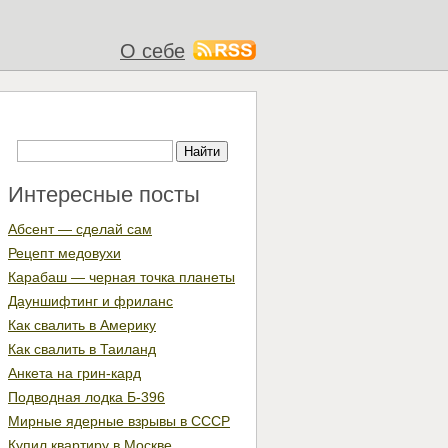
О себе
Интересные посты
Абсент — сделай сам
Рецепт медовухи
Карабаш — черная точка планеты
Дауншифтинг и фриланс
Как свалить в Америку
Как свалить в Таиланд
Анкета на грин-кард
Подводная лодка Б-396
Мирные ядерные взрывы в СССР
Купил квартиру в Москве