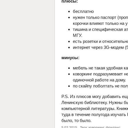
плюсы:
бесплатно
нужен только паспорт (проп
корочки влияют только на у
тишина и специфическая ат
МГУ.
есть розетки и относитель
интернет через 3G-модем (5
минусы:
мебель не такая удобная к
коворкинг подразумевает н
одиночной работе на дому.
по скайпу поболтать не пол
P.S. Из плюсов могу добавить ещ
Ленинскую библиотеку. Нужны бы
компьютерной литературы. Книжк
туда в течение полугода изучать
было, то было.
5.02.2015
Теги:
коворкинг
,
фриланс