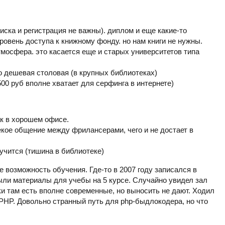
иска и регистрация не важны). диплом и еще какие-то
ровень доступа к книжному фонду. но нам книги не нужны.
мосфера. это касается еще и старых университетов типа
но дешевая столовая (в крупных библиотеках)
00 руб вполне хватает для серфинга в интернете)
ак в хорошем офисе.
екое общение между фрилансерами, чего и не достает в
учится (тишина в библиотеке)
е возможность обучения. Где-то в 2007 году записался в
ли материалы для учебы на 5 курсе. Случайно увидел зал
и там есть вполне современные, но выносить не дают. Ходил
 PHP. Довольно странный путь для php-быдлокодера, но что