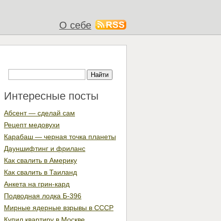
О себе
Интересные посты
Абсент — сделай сам
Рецепт медовухи
Карабаш — черная точка планеты
Дауншифтинг и фриланс
Как свалить в Америку
Как свалить в Таиланд
Анкета на грин-кард
Подводная лодка Б-396
Мирные ядерные взрывы в СССР
Купил квартиру в Москве