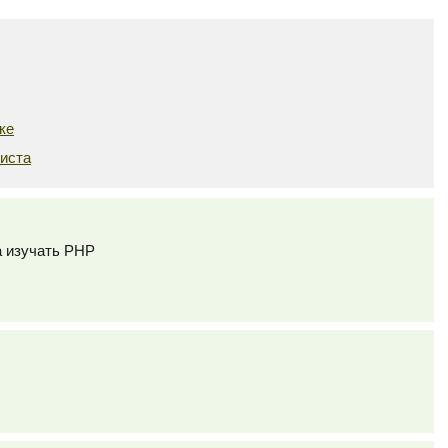
ке
иста
а изучать PHP