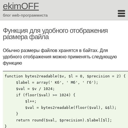
ekimOFF
блог web-программиста
Функция для удобного отображения
размера файла
Обычно размеры файлов хранятся в байтах. Для
удобного отображения можно применять следующую
функцию
function bytes2readable($v, $l = 0, $precision = 2) {

     $label = array(' Кб', ' Мб', ' Гб');

     $val = $v / 1024;

     if (floor($val) >= 1024) {

         $l++;

         $val = bytes2readable(floor($val), &$l);

     }

     return round($val, $precision).$label[$l];

}
