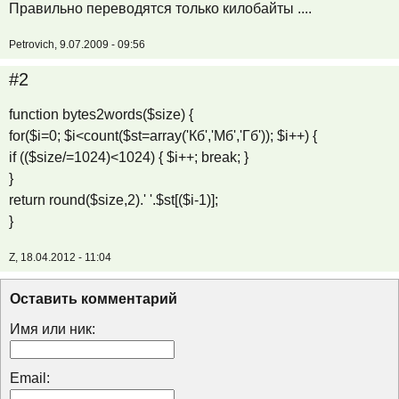
Правильно переводятся только килобайты ....
Petrovich, 9.07.2009 - 09:56
#2
function bytes2words($size) {
for($i=0; $i<count($st=array('Кб','Мб','Гб')); $i++) {
if (($size/=1024)<1024) { $i++; break; }
}
return round($size,2).' '.$st[($i-1)];
}
Z, 18.04.2012 - 11:04
Оставить комментарий
Имя или ник:
Email: