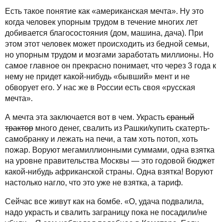
Есть такое понятие как «американская мечта». Ну это
когда человек упорным трудом в течение многих лет
добивается благосостояния (дом, машина, дача). При
этом этот человек может происходить из бедной семьи,
но упорным трудом и мозгами заработать миллионы. Но
самое главное он прекрасно понимает, что через 3 года к
нему не придет какой-нибудь «бывший» мент и не
обворует его. У нас же в России есть своя «русская
мечта».
А мечта эта заключается вот в чем. Украсть
сраный
трактор
много денег, свалить из Рашки/купить скатерть-
самобранку и лежать на печи, а там хоть потоп, хоть
пожар. Воруют мегамиллионными суммами, одна взятка
на уровне правительства Москвы — это годовой бюджет
какой-нибудь африканской страны. Одна взятка! Воруют
настолько нагло, что это уже не взятка, а тариф.
Сейчас все живут как на бомбе. «О, удача подвалила,
надо украсть и свалить заграницу пока не посадили/не