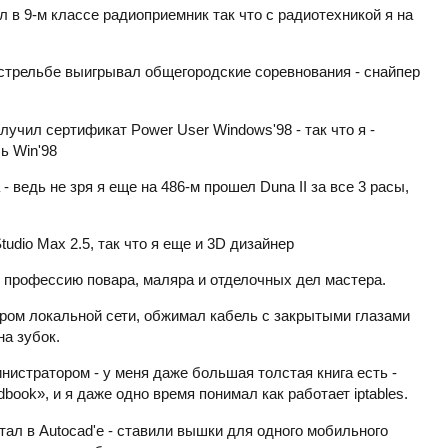
л в 9-м классе радиоприемник так что с радиотехникой я на
стрельбе выигрывал общегородские соревнования - снайпер
олучил сертификат Power User Windows'98 - так что я -
ь Win'98
- ведь не зря я еще на 486-м прошел Duna II за все 3 расы,
tudio Max 2.5, так что я еще и 3D дизайнер
 профессию повара, маляра и отделочных дел мастера.
ором локальной сети, обжимал кабель с закрытыми глазами
на зубок.
нистратором - у меня даже большая толстая книга есть -
dbook», и я даже одно время понимал как работает iptables.
отал в Autocad'е - ставили вышки для одного мобильного