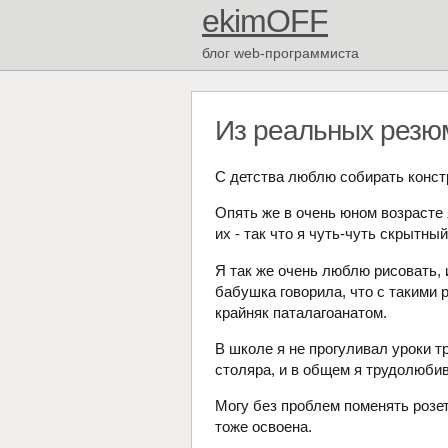
ekimOFF
блог web-программиста
Из реальных резю
С детства люблю собирать констр
Опять же в очень юном возрасте
их - так что я чуть-чуть скрытный
Я так же очень люблю рисовать, 
бабушка говорила, что с такими 
крайняк паталагоанатом.
В школе я не прогуливал уроки т
столяра, и в общем я трудолюби
Могу без проблем поменять розет
тоже освоена.