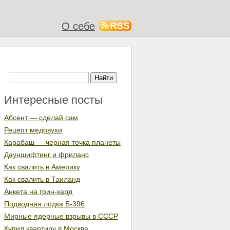
О себе
Интересные посты
Абсент — сделай сам
Рецепт медовухи
Карабаш — черная точка планеты
Дауншифтинг и фриланс
Как свалить в Америку
Как свалить в Таиланд
Анкета на грин-кард
Подводная лодка Б-396
Мирные ядерные взрывы в СССР
Купил квартиру в Москве