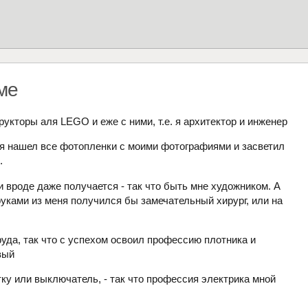
ме
укторы аля LEGO и еже с ними, т.е. я архитектор и инженер
 я нашел все фотопленки с моими фотографиями и засветил
.
и вроде даже получается - так что быть мне художником. А
руками из меня получился бы замечательный хирург, или на
руда, так что с успехом освоил профессию плотника и
вый
ку или выключатель, - так что профессия электрика мной