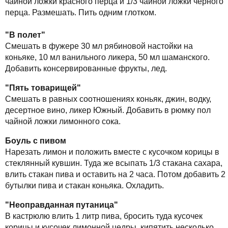
чайной ложки красного перца и 1/3 чайной ложки черного
перца. Размешать. Пить одним глотком.
"В полет"
Смешать в фужере 30 мл рябиновой настойки на
коньяке, 10 мл ванильного ликера, 50 мл шаманского.
Добавить консервированные фрукты, лед.
"Пять товарищей"
Смешать в равных соотношениях коньяк, джин, водку,
десертное вино, ликер Южный. Добавить в рюмку пол
чайной ложки лимонного сока.
Боуль с пивом
Нарезать лимон и положить вместе с кусочком корицы в
стеклянный кувшин. Туда же всыпать 1/3 стакана сахара,
влить стакан пива и оставить на 2 часа. Потом добавить 2
бутылки пива и стакан коньяка. Охладить.
"Неоправданная путаница"
В кастрюлю влить 1 литр пива, бросить туда кусочек
корицы и кусочек лимонной цедры, кипятить несколько