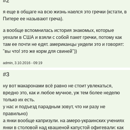
#2
я еще в общаге на всю жизнь наелся это гречки (кстати, в
Питере ее называют греча).
а вообще вспомнилась история знакомых, которые
уехали в США и взяли с собой пакет гречки, потому как
там ее почти не едят. американцы уидели это и говорят:
"вы что! это же корм для свиней"))
admin, 3.10.2016 - 09:19
#3
ну вот макаронами всё равно не стоит увлекаться,
вредно это, как и любое мучное, уж тем более неделю
только их есть.
у нас и подъезд парадным зовут, что ни разу не
правильно)
а янки вообще капризули. на амеро-украинских учениях
янки в столовой над квашеной капустой офигевали: как